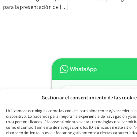
para la presentación de […]
Hola
Gestionar el consentimiento de las cookie
Muchas gracias por confiar e
Oportunidad. ¿En qué podem
Utilizamos tecnologías como las cookies para almacenar y/o acceder a la
dispositivo. Lo hacemos para mejorar la experiencia de navegación y pa
ayudarte?
(no) personalizados. El consentimiento a estas tecnologías nos permitir
Descubre cómo la Ley de Seg
como el comportamiento de navegación o los ID's únicos en este sitio. No
el consentimiento, puede afectar negativamente a ciertas característic
Oportunidad puede liberarte d