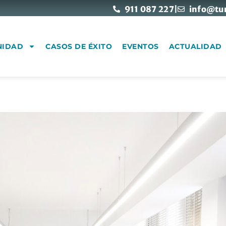
911 087 227
|
info@tu
NIDAD
CASOS DE ÉXITO
EVENTOS
ACTUALIDAD