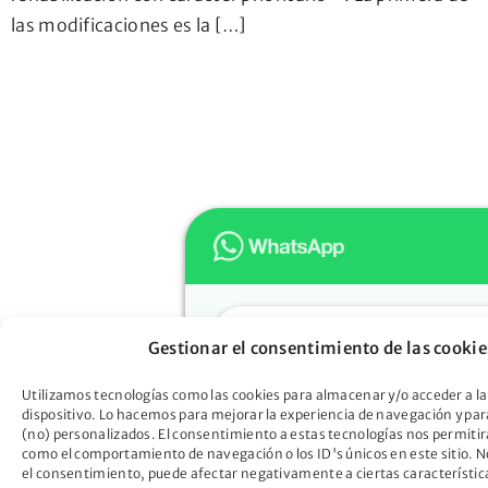
las modificaciones es la […]
Hola
Gestionar el consentimiento de las cookie
Muchas gracias por confiar e
Oportunidad. ¿En qué podem
Utilizamos tecnologías como las cookies para almacenar y/o acceder a la
dispositivo. Lo hacemos para mejorar la experiencia de navegación y pa
ayudarte?
(no) personalizados. El consentimiento a estas tecnologías nos permitir
Descubre cómo la Ley de Seg
como el comportamiento de navegación o los ID's únicos en este sitio. No
el consentimiento, puede afectar negativamente a ciertas característic
Oportunidad puede liberarte d