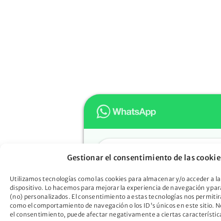
Hola
Gestionar el consentimiento de las cookie
Muchas gracias por confiar e
Oportunidad. ¿En qué podem
Utilizamos tecnologías como las cookies para almacenar y/o acceder a la
dispositivo. Lo hacemos para mejorar la experiencia de navegación y pa
ayudarte?
(no) personalizados. El consentimiento a estas tecnologías nos permitir
Descubre cómo la Ley de Seg
como el comportamiento de navegación o los ID's únicos en este sitio. No
el consentimiento, puede afectar negativamente a ciertas característic
Oportunidad puede liberarte d