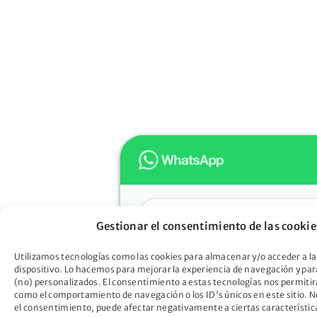
Hola
Gestionar el consentimiento de las cookie
Muchas gracias por confiar e
Oportunidad. ¿En qué podem
Utilizamos tecnologías como las cookies para almacenar y/o acceder a la
dispositivo. Lo hacemos para mejorar la experiencia de navegación y pa
ayudarte?
(no) personalizados. El consentimiento a estas tecnologías nos permitir
Descubre cómo la Ley de Seg
como el comportamiento de navegación o los ID's únicos en este sitio. No
el consentimiento, puede afectar negativamente a ciertas característic
Oportunidad puede liberarte d