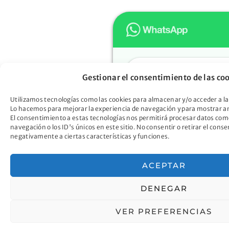
Hola
Gestionar el consentimiento de las co
Muchas gracias por con
Oportunidad. ¿En qué 
Utilizamos tecnologías como las cookies para almacenar y/o acceder a la
Lo hacemos para mejorar la experiencia de navegación y para mostrar a
ayudarte?
El consentimiento a estas tecnologías nos permitirá procesar datos co
Descubre cómo la Ley 
navegación o los ID's únicos en este sitio. No consentir o retirar el con
negativamente a ciertas características y funciones.
Oportunidad puede libe
deudas y abrir nuevas p
futuro mejor
ACEPTAR
¡Hablemos ahora!
DENEGAR
VER PREFERENCIAS