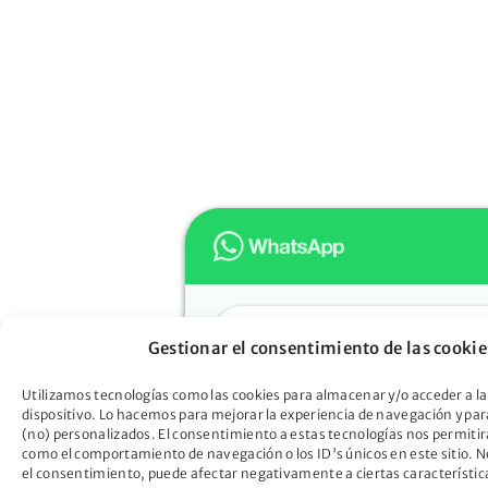
Hola
Gestionar el consentimiento de las cookie
Muchas gracias por confiar e
Oportunidad. ¿En qué podem
Utilizamos tecnologías como las cookies para almacenar y/o acceder a la
dispositivo. Lo hacemos para mejorar la experiencia de navegación y pa
ayudarte?
(no) personalizados. El consentimiento a estas tecnologías nos permitir
Descubre cómo la Ley de Seg
como el comportamiento de navegación o los ID's únicos en este sitio. No
el consentimiento, puede afectar negativamente a ciertas característic
Oportunidad puede liberarte d