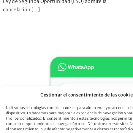
Ley de Segunda Oportunidad (LSO) admite la
cancelación […]
Hola
Gestionar el consentimiento de las cookie
Muchas gracias por confiar e
Oportunidad. ¿En qué podem
Utilizamos tecnologías como las cookies para almacenar y/o acceder a la
dispositivo. Lo hacemos para mejorar la experiencia de navegación y pa
ayudarte?
(no) personalizados. El consentimiento a estas tecnologías nos permitir
Descubre cómo la Ley de Seg
como el comportamiento de navegación o los ID's únicos en este sitio. No
el consentimiento, puede afectar negativamente a ciertas característic
Oportunidad puede liberarte d