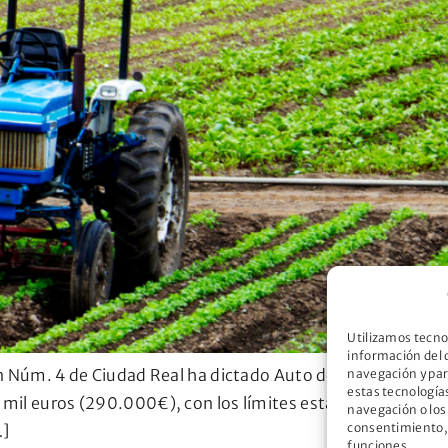
Utilizamos tecno
información del 
ón Núm. 4 de Ciudad Real ha dictado Auto de fecha 03 de o
navegación y par
estas tecnología
il euros (290.000€), con los límites establecidos en el a
navegación o los 
consentimiento, 
…]
funciones.