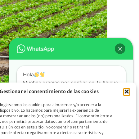
Hola
Muchas gracias por confiar en Tu Nueva
Oportunidad. ¿En qué podemos
Gestionar el consentimiento de las cookies
ayudarte?
logías como las cookies para almacenar y/o acceder a la
Descubre cómo la Ley de Segunda
dispositivo. Lo hacemos para mejorar la experiencia de
Oportunidad puede liberarte de tus
ctubre del presente mediante el que ha
a mostrar anuncios (no) personalizados. El consentimiento a
s nos permitirá procesar datos como el comportamiento de
deudas y abrir nuevas puertas hacia un
rt. 489 del Texto Refundido de la Ley
ID's únicos en este sitio. No consentir o retirar el
futuro mejor
puede afectar negativamente a ciertas características y