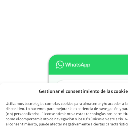
Hola
Gestionar el consentimiento de las cookie
Muchas gracias por confiar e
Oportunidad. ¿En qué podem
Utilizamos tecnologías como las cookies para almacenar y/o acceder a la
dispositivo. Lo hacemos para mejorar la experiencia de navegación y pa
ayudarte?
(no) personalizados. El consentimiento a estas tecnologías nos permitir
Descubre cómo la Ley de Seg
como el comportamiento de navegación o los ID's únicos en este sitio. No
el consentimiento, puede afectar negativamente a ciertas característic
Oportunidad puede liberarte d