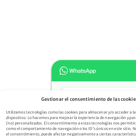
Hola
Gestionar el consentimiento de las cookie
Muchas gracias por confiar e
Oportunidad. ¿En qué podem
Utilizamos tecnologías como las cookies para almacenar y/o acceder a la
dispositivo. Lo hacemos para mejorar la experiencia de navegación y pa
ayudarte?
(no) personalizados. El consentimiento a estas tecnologías nos permitir
Descubre cómo la Ley de Seg
como el comportamiento de navegación o los ID's únicos en este sitio. No
el consentimiento, puede afectar negativamente a ciertas característic
Oportunidad puede liberarte d