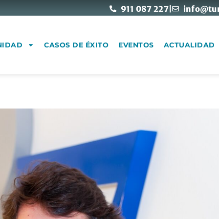
911 087 227
|
info@tu
NIDAD
CASOS DE ÉXITO
EVENTOS
ACTUALIDAD