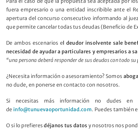
Para el caso de que la propuesta sea aceptada por los 
fuera empresario o una entidad inscribible ante el R
apertura del concurso consecutivo informando al juez 
que permite cancelar todas tus deudas (Beneficio de Ex
De ambos escenarios e
l deudor insolvente sale benef
necesidad de ayudar a particulares y empresarios a sali
“una persona deberá responder de sus deudas con todo su 
¿Necesita información o asesoramiento? Somos
aboga
no dude, en ponerse en contacto con nosotros.
Si necesitas más información no dudes en
de
info@tunuevaoportunidad.com
. Puedes también e
O si lo prefieres
déjanos tus datos
y nosotros nos pond