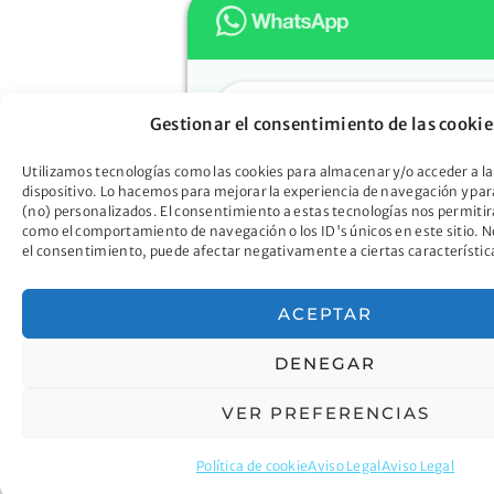
Hola
Gestionar el consentimiento de las cookie
Muchas gracias por confiar e
Oportunidad. ¿En qué podem
Utilizamos tecnologías como las cookies para almacenar y/o acceder a la
dispositivo. Lo hacemos para mejorar la experiencia de navegación y pa
ayudarte?
(no) personalizados. El consentimiento a estas tecnologías nos permitir
Descubre cómo la Ley de Seg
como el comportamiento de navegación o los ID's únicos en este sitio. No
el consentimiento, puede afectar negativamente a ciertas característic
Oportunidad puede liberarte d
deudas y abrir nuevas puertas
futuro mejor
ACEPTAR
¡Hablemos ahora!
DENEGAR
VER PREFERENCIAS
Ab
Política de cookie
Aviso Legal
Aviso Legal