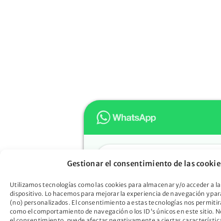
Hola
Gestionar el consentimiento de las cookie
Muchas gracias por confiar e
Oportunidad. ¿En qué podem
Utilizamos tecnologías como las cookies para almacenar y/o acceder a la
dispositivo. Lo hacemos para mejorar la experiencia de navegación y pa
ayudarte?
(no) personalizados. El consentimiento a estas tecnologías nos permitir
Descubre cómo la Ley de Seg
como el comportamiento de navegación o los ID's únicos en este sitio. No
el consentimiento, puede afectar negativamente a ciertas característic