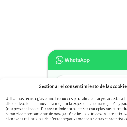
Hola
Gestionar el consentimiento de las cookie
Muchas gracias por confiar e
Oportunidad. ¿En qué podem
Utilizamos tecnologías como las cookies para almacenar y/o acceder a la
dispositivo. Lo hacemos para mejorar la experiencia de navegación y pa
ayudarte?
(no) personalizados. El consentimiento a estas tecnologías nos permitir
Descubre cómo la Ley de Seg
como el comportamiento de navegación o los ID's únicos en este sitio. No
el consentimiento, puede afectar negativamente a ciertas característic
Oportunidad puede liberarte d