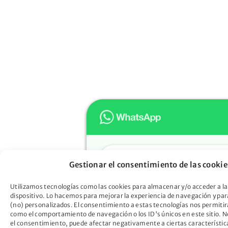
Hola
Gestionar el consentimiento de las cookie
Muchas gracias por confiar e
Oportunidad. ¿En qué podem
Utilizamos tecnologías como las cookies para almacenar y/o acceder a la
dispositivo. Lo hacemos para mejorar la experiencia de navegación y pa
ayudarte?
(no) personalizados. El consentimiento a estas tecnologías nos permitir
Descubre cómo la Ley de Seg
como el comportamiento de navegación o los ID's únicos en este sitio. No
el consentimiento, puede afectar negativamente a ciertas característic
Oportunidad puede liberarte d