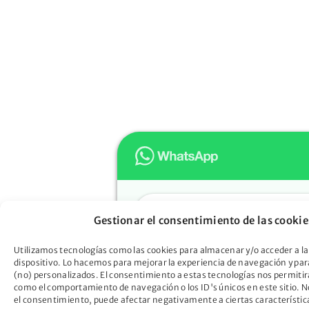
Hola
Gestionar el consentimiento de las cookie
Muchas gracias por confiar e
Oportunidad. ¿En qué podem
Utilizamos tecnologías como las cookies para almacenar y/o acceder a la
dispositivo. Lo hacemos para mejorar la experiencia de navegación y pa
ayudarte?
(no) personalizados. El consentimiento a estas tecnologías nos permitir
Descubre cómo la Ley de Seg
como el comportamiento de navegación o los ID's únicos en este sitio. No
el consentimiento, puede afectar negativamente a ciertas característic
Oportunidad puede liberarte d