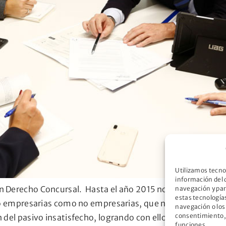
Utilizamos tecno
información del 
 Derecho Concursal. Hasta el año 2015 no estaba previst
navegación y par
estas tecnología
nto empresarias como no empresarias, que no pudieren hace
navegación o los 
consentimiento, 
 del pasivo insatisfecho, logrando con ello la exoneració
funciones.