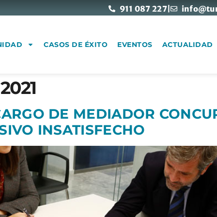
911 087 227
|
info@tu
NIDAD
CASOS DE ÉXITO
EVENTOS
ACTUALIDAD
2021
CARGO DE MEDIADOR CONCUR
SIVO INSATISFECHO