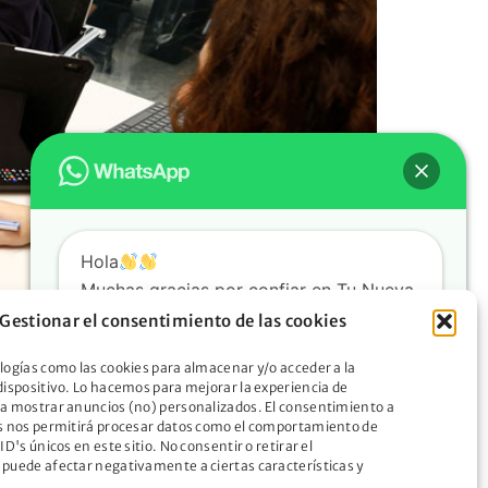
Hola
Muchas gracias por confiar en Tu Nueva
Oportunidad. ¿En qué podemos
Gestionar el consentimiento de las cookies
ayudarte?
logías como las cookies para almacenar y/o acceder a la
Descubre cómo la Ley de Segunda
dispositivo. Lo hacemos para mejorar la experiencia de
Oportunidad puede liberarte de tus
a en nuestro ordenamiento jurídico la
a mostrar anuncios (no) personalizados. El consentimiento a
s nos permitirá procesar datos como el comportamiento de
deudas y abrir nuevas puertas hacia un
r frente a sus obligaciones de pago,
ID's únicos en este sitio. No consentir o retirar el
futuro mejor
puede afectar negativamente a ciertas características y
n […]