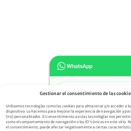
Hola
Gestionar el consentimiento de las cookie
Muchas gracias por confiar e
Oportunidad. ¿En qué podem
Utilizamos tecnologías como las cookies para almacenar y/o acceder a la
dispositivo. Lo hacemos para mejorar la experiencia de navegación y pa
ayudarte?
(no) personalizados. El consentimiento a estas tecnologías nos permitir
Descubre cómo la Ley de Seg
como el comportamiento de navegación o los ID's únicos en este sitio. No
el consentimiento, puede afectar negativamente a ciertas característic
Oportunidad puede liberarte d